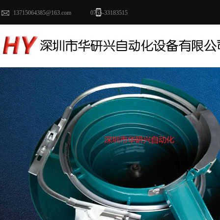
13715064385@163.com 0755-33183515